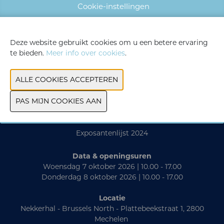
WEBSITE CATALOGUS
Cookie-instellingen
VORIGE
VOLGENDE
Deze website gebruikt cookies om u een betere ervaring
te bieden.
Meer info over cookies
.
Contact
Praktisch
Exposantenlijst 2024
Data & openingsuren
Woensdag 7 oktober 2026 | 10.00 - 17.00
Donderdag 8 oktober 2026 | 10.00 - 17.00
Locatie
Nekkerhal - Brussels North - Plattebeekstraat 1, 2800
Mechelen