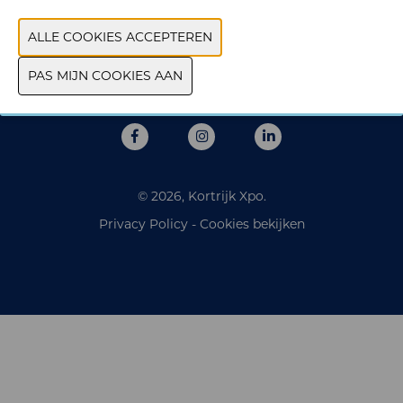
Donderdag 8 oktober 2026 | 10.00 - 17.00
Locatie
Nekkerhal - Brussels North - Plattebeekstraat 1, 2800
Mechelen
© 2026, Kortrijk Xpo.
Privacy Policy
-
Cookies bekijken