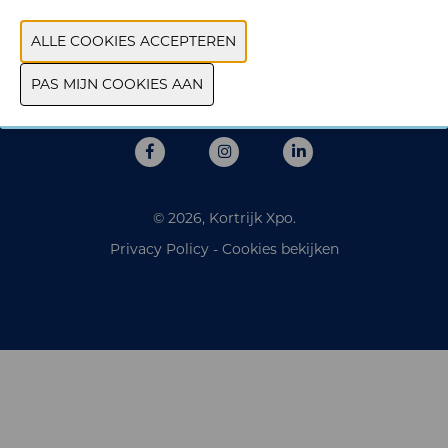
Donderdag 8 oktober 2026 | 10.00 - 17.00
Locatie
Nekkerhal - Brussels North - Plattebeekstraat 1, 2800
Mechelen
© 2026, Kortrijk Xpo.
Privacy Policy
-
Cookies bekijken